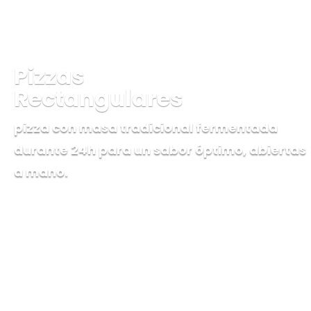
Pizzas
Rectangulares
pizza con masa tradicional fermentada
durante 24h para un sabor óptimo, abiertas
a mano.