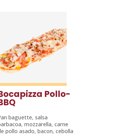
Bocapizza Pollo-
BBQ
Pan baguette, salsa
barbacoa, mozzarella, carne
de pollo asado, bacon, cebolla