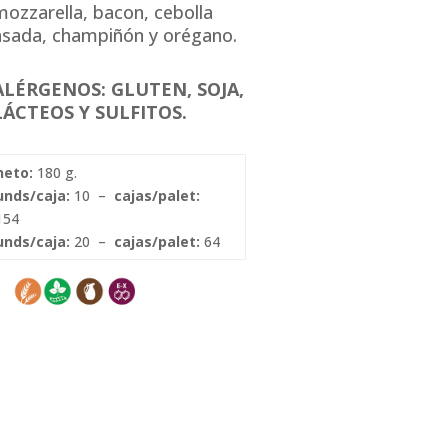
mozzarella, bacon, cebolla
asada, champiñón y orégano.
ALÉRGENOS: GLUTEN, SOJA,
LÁCTEOS Y SULFITOS.
neto:
180 g.
unds/caja:
10 –
cajas/palet:
154
unds/caja:
20 –
cajas/palet:
64