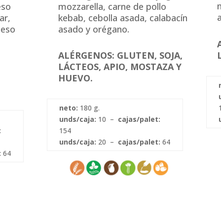
eso
mozzarella, carne de pollo
ar,
kebab, cebolla asada, calabacín
ueso
asado y orégano.
ALÉRGENOS: GLUTEN, SOJA,
LÁCTEOS, APIO, MOSTAZA Y
HUEVO.
neto:
180 g.
unds/caja:
10 –
cajas/palet:
:
154
unds/caja:
20 –
cajas/palet:
64
:
64