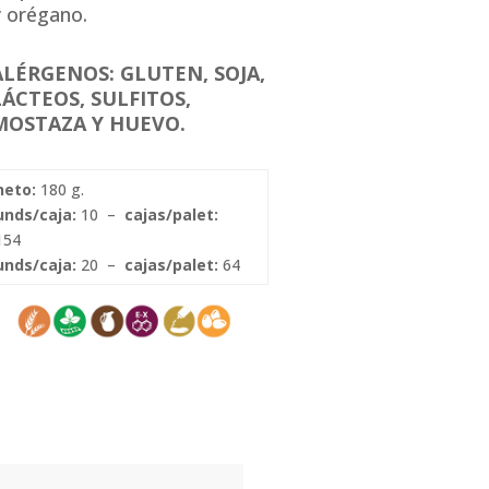
y orégano.
ALÉRGENOS: GLUTEN, SOJA,
LÁCTEOS, SULFITOS,
MOSTAZA Y HUEVO.
neto:
180 g.
unds/caja:
10 –
cajas/palet:
154
unds/caja:
20 –
cajas/palet:
64