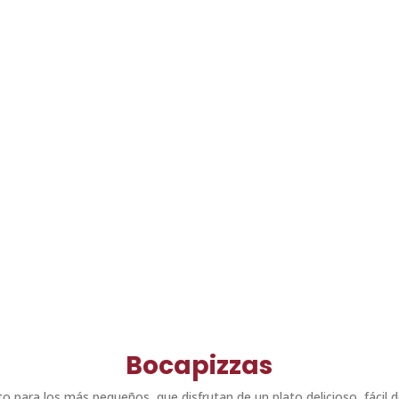
Lo mejor de la pizza
pan baguette, cort
crujiente y miga es
Bocapizzas
cto para los más pequeños, que disfrutan de un plato delicioso, fácil