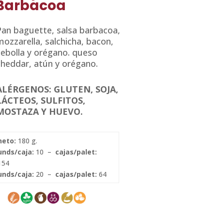
Barbacoa
Pan baguette, salsa barbacoa,
ozzarella, salchicha, bacon,
cebolla y orégano. queso
cheddar, atún y orégano.
ALÉRGENOS: GLUTEN, SOJA,
LÁCTEOS, SULFITOS,
MOSTAZA Y HUEVO.
neto:
180 g.
unds/caja:
10 –
cajas/palet:
154
unds/caja:
20 –
cajas/palet:
64