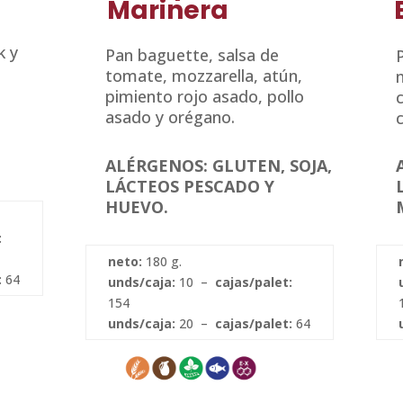
Marinera
k y
Pan baguette, salsa de
tomate, mozzarella, atún,
m
pimiento rojo asado, pollo
asado y orégano.
ALÉRGENOS: GLUTEN, SOJA,
LÁCTEOS PESCADO Y
HUEVO.
:
neto:
180 g.
:
64
unds/caja:
10 –
cajas/palet:
154
unds/caja:
20 –
cajas/palet:
64