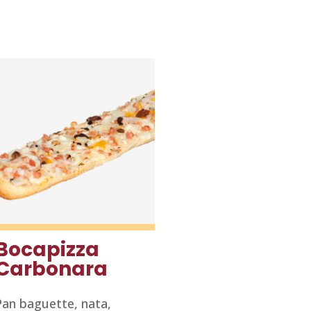
Bocapizza
Carbonara
Pan baguette, nata,