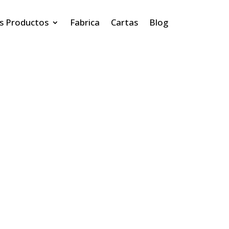
s Productos
Fabrica
Cartas
Blog
Bocapizz
Recetas tradicional