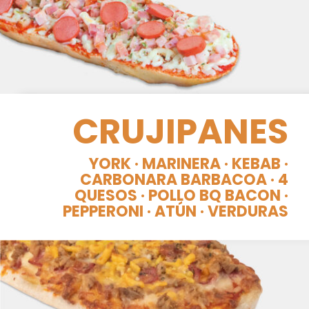
CRUJIPANES
YORK · MARINERA · KEBAB ·
CARBONARA BARBACOA · 4
QUESOS · POLLO BQ BACON ·
PEPPERONI · ATÚN · VERDURAS