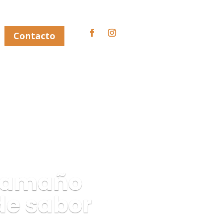
Contacto
 tamaño
de sabor