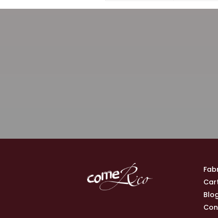
Fab
Car
Blo
Con