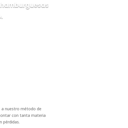
s hamburguesas
.
s a nuestro método de
 contar con tanta materia
n pérdidas.