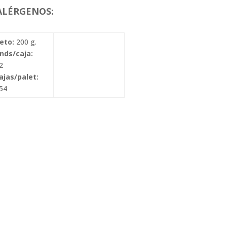
ALÉRGENOS:
eto:
200 g.
nds/caja:
2
ajas/palet:
54