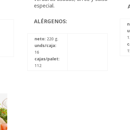
especial.
ALÉRGENOS:
n
u
1
neto:
220 g.
c
unds/caja:
1
16
cajas/palet:
112