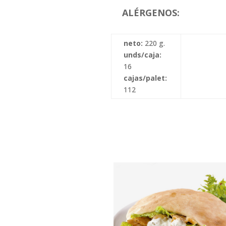
ALÉRGENOS:
neto:
220 g.
unds/caja:
16
cajas/palet:
112