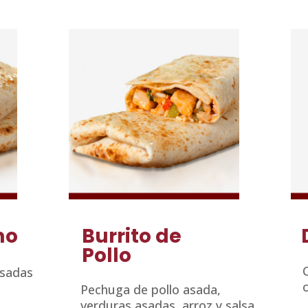
mo
Burrito de
Pollo
asadas
c
Pechuga de pollo asada,
verduras asadas, arroz y salsa