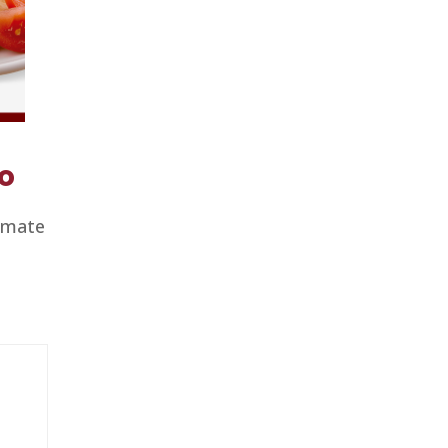
o
omate